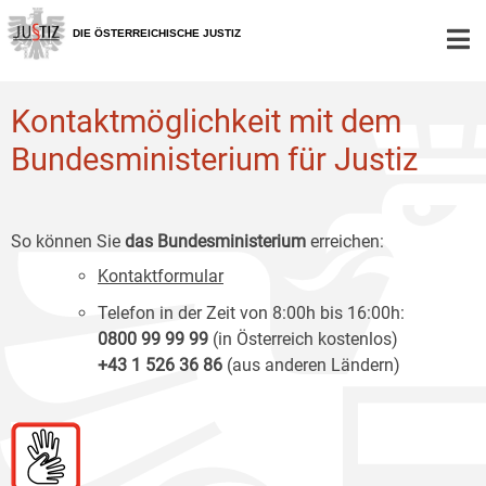
Zur
Zum
Zum
Hauptnavigation
Inhalt
Untermenü
DIE ÖSTERREICHISCHE JUSTIZ
[1]
[2]
[3]
Kontaktmöglichkeit mit dem
Bundesministerium für Justiz
So können Sie
das Bundesministerium
erreichen:
Kontaktformular
Telefon in der Zeit von 8:00h bis 16:00h:
0800 99 99 99
(in Österreich kostenlos)
+43 1 526 36 86
(aus anderen Ländern)