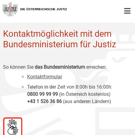
Zur
Zum
Zum
Hauptnavigation
Inhalt
Untermenü
DIE ÖSTERREICHISCHE JUSTIZ
[1]
[2]
[3]
Kontaktmöglichkeit mit dem
Bundesministerium für Justiz
So können Sie
das Bundesministerium
erreichen:
Kontaktformular
Telefon in der Zeit von 8:00h bis 16:00h:
0800 99 99 99
(in Österreich kostenlos)
+43 1 526 36 86
(aus anderen Ländern)