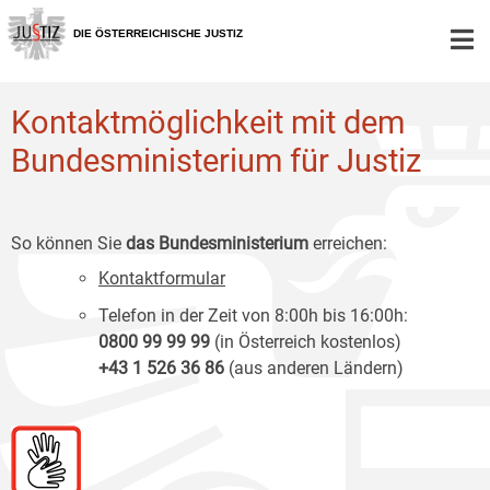
Zur
Zum
Zum
Hauptnavigation
Inhalt
Untermenü
DIE ÖSTERREICHISCHE JUSTIZ
[1]
[2]
[3]
Kontaktmöglichkeit mit dem
Bundesministerium für Justiz
So können Sie
das Bundesministerium
erreichen:
Kontaktformular
Telefon in der Zeit von 8:00h bis 16:00h:
0800 99 99 99
(in Österreich kostenlos)
+43 1 526 36 86
(aus anderen Ländern)