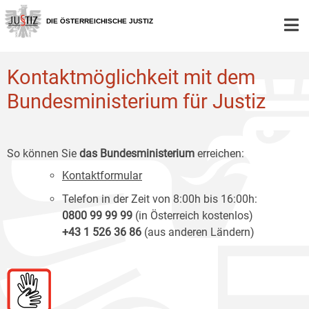
Zur
Zum
Zum
Hauptnavigation
Inhalt
Untermenü
DIE ÖSTERREICHISCHE JUSTIZ
[1]
[2]
[3]
Kontaktmöglichkeit mit dem
Bundesministerium für Justiz
So können Sie
das Bundesministerium
erreichen:
Kontaktformular
Telefon in der Zeit von 8:00h bis 16:00h:
0800 99 99 99
(in Österreich kostenlos)
+43 1 526 36 86
(aus anderen Ländern)