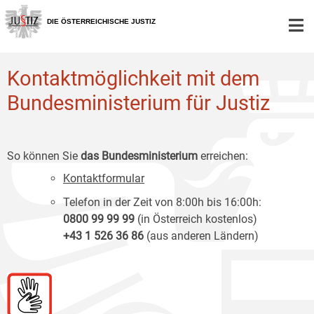
Zur
Zum
Zum
Hauptnavigation
Inhalt
Untermenü
DIE ÖSTERREICHISCHE JUSTIZ
[1]
[2]
[3]
Kontaktmöglichkeit mit dem
Bundesministerium für Justiz
So können Sie
das Bundesministerium
erreichen:
Kontaktformular
Telefon in der Zeit von 8:00h bis 16:00h:
0800 99 99 99
(in Österreich kostenlos)
+43 1 526 36 86
(aus anderen Ländern)