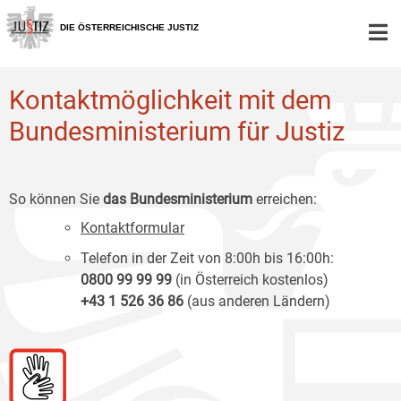
Zur
Zum
Zum
Hauptnavigation
Inhalt
Untermenü
DIE ÖSTERREICHISCHE JUSTIZ
[1]
[2]
[3]
Kontaktmöglichkeit mit dem
Bundesministerium für Justiz
So können Sie
das Bundesministerium
erreichen:
Kontaktformular
Telefon in der Zeit von 8:00h bis 16:00h:
0800 99 99 99
(in Österreich kostenlos)
+43 1 526 36 86
(aus anderen Ländern)