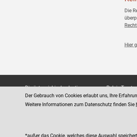
Die R
überp
Recht
Hier 
Die österreichische Justiz
Palais Trauts
Der Gebrauch von Cookies erlaubt uns, Ihre Erfahru
Museumstraß
Bundesministerium für Justiz
1070 Wien
Weitere Informationen zum Datenschutz finden Sie
justiz.gv.at
bmj.gv.at
justizonline.gv.at
*außer das Cookie, welches diese Auswahl speichert