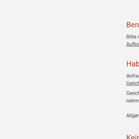
Ben
Bitte
Aufli
Hab
Anfra
Geric
Geric
nehme
Allge
Kei