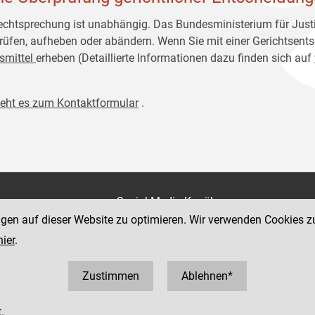
echtsprechung ist unabhängig. Das Bundesministerium für Justi
rüfen, aufheben oder abändern. Wenn Sie mit einer Gerichtsents
smittel
erheben (Detaillierte Informationen dazu finden sich auf
geht es zum Kontaktformular
.
on
Social Media Kanäle
der Justiz und des BMJ
ngen auf dieser Website zu optimieren. Wir verwenden Cookies z
e 7
hier
.
Zustimmen
Ablehnen*
.