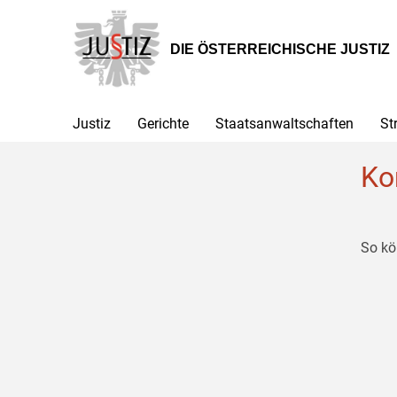
Zur
Zum
Zum
Hauptnavigation
Inhalt
Untermenü
[1]
[2]
[3]
DIE ÖSTERREICHISCHE JUSTIZ
Justiz
Gerichte
Staatsanwaltschaften
St
Ko
So kö