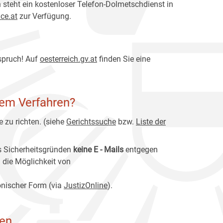
steht ein kostenloser Telefon-Dolmetschdienst in
ce.at
zur Verfügung.
spruch! Auf
oesterreich
.gv.at
finden Sie eine
nem Verfahren?
 zu richten. (siehe
Gerichtssuche
bzw.
Liste der
s Sicherheitsgründen
keine E
-
Mails
entgegen
 die Möglichkeit von
onischer Form (via
JustizOnline
).
gen