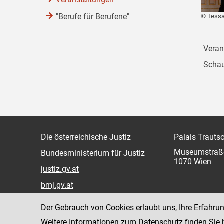
"Berufe für Berufene"
© Tessa
Veran
Schau
Die österreichische Justiz
Palais Trauts
Museumstraß
Bundesministerium für Justiz
1070 Wien
justiz.gv.at
bmj.gv.at
justizonline.gv.at
Der Gebrauch von Cookies erlaubt uns, Ihre Erfahru
Weitere Informationen zum Datenschutz finden Sie