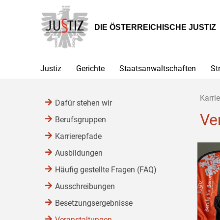
Zur
Zum
Hauptnavigation
Inhalt
[1]
[2]
DIE ÖSTERREICHISCHE JUSTIZ
Justiz
Gerichte
Staatsanwaltschaften
St
Karrie
Dafür stehen wir
Ve
Berufsgruppen
Karrierepfade
Ausbildungen
Häufig gestellte Fragen (FAQ)
Ausschreibungen
Besetzungsergebnisse
Veranstaltungen