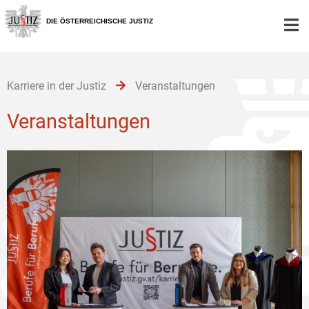
Zur
Zum
Hauptnavigation
Inhalt
DIE ÖSTERREICHISCHE JUSTIZ
[1]
[2]
Karriere in der Justiz
Veranstaltungen
Veranstaltungen