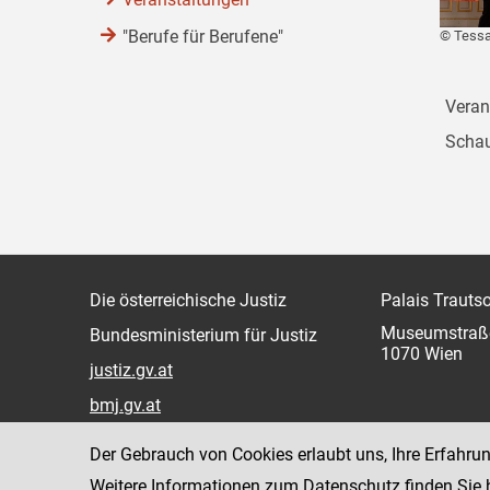
"Berufe für Berufene"
© Tessa
Veran
Schau
Die österreichische Justiz
Palais Trauts
Museumstraß
Bundesministerium für Justiz
1070 Wien
justiz.gv.at
bmj.gv.at
justizonline.gv.at
Der Gebrauch von Cookies erlaubt uns, Ihre Erfahru
Weitere Informationen zum Datenschutz finden Sie