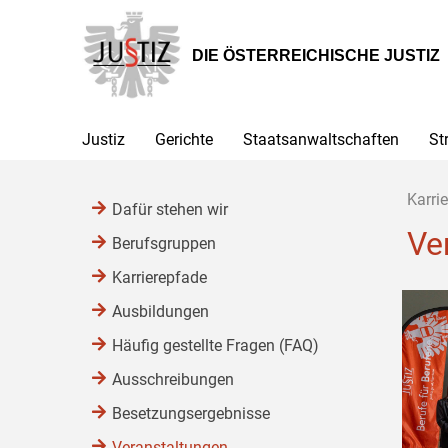
Zur
Zum
Hauptnavigation
Inhalt
[1]
[2]
DIE ÖSTERREICHISCHE JUSTIZ
Justiz
Gerichte
Staatsanwaltschaften
St
Karrie
Dafür stehen wir
Ve
Berufsgruppen
Karrierepfade
Ausbildungen
Häufig gestellte Fragen (FAQ)
Ausschreibungen
Besetzungsergebnisse
Veranstaltungen