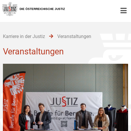
Zur
Zum
Hauptnavigation
Inhalt
DIE ÖSTERREICHISCHE JUSTIZ
[1]
[2]
Karriere in der Justiz
Veranstaltungen
Veranstaltungen