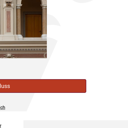
luss
ich
r