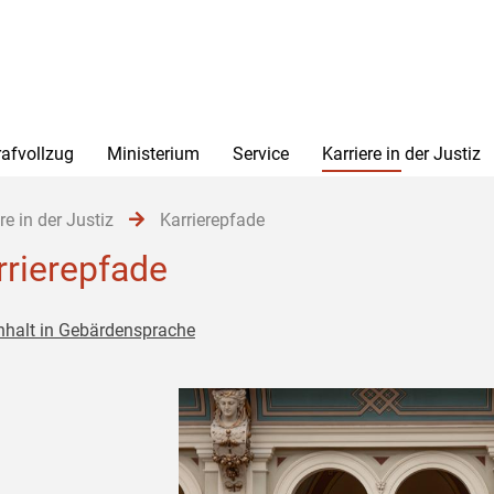
rafvollzug
Ministerium
Service
Karriere in der Justiz
re in der Justiz
Karrierepfade
rrierepfade
nhalt in Gebärdensprache