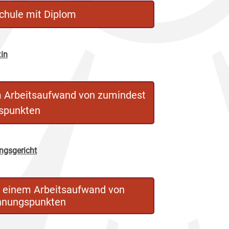
chule mit Diplom
:in
m Arbeitsaufwand von zumindest
spunkten
ungsgericht
t einem Arbeitsaufwand von
hnungspunkten