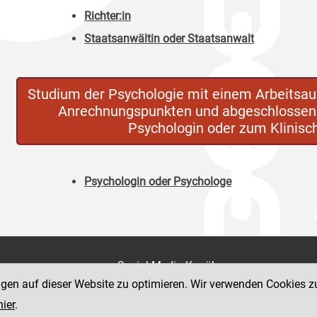
Richter:in
Staatsanwältin oder Staatsanwalt
Studium der Psychologie mit einem Arbeitsa
Anrechnungspunkten und abgeschlossene
Psychologin oder zum Klinis
Psychologin oder Psychologe
on
Social Media Kanäle
der Justiz und des BMJ
ngen auf dieser Website zu optimieren. Wir verwenden Cookies z
e 7
hier
.