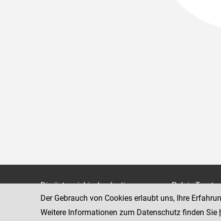
Die österreichische Justiz
Palais Trauts
Der Gebrauch von Cookies erlaubt uns, Ihre Erfahru
Museumstraß
Bundesministerium für Justiz
1070 Wien
Weitere Informationen zum Datenschutz finden Sie
justiz.gv.at