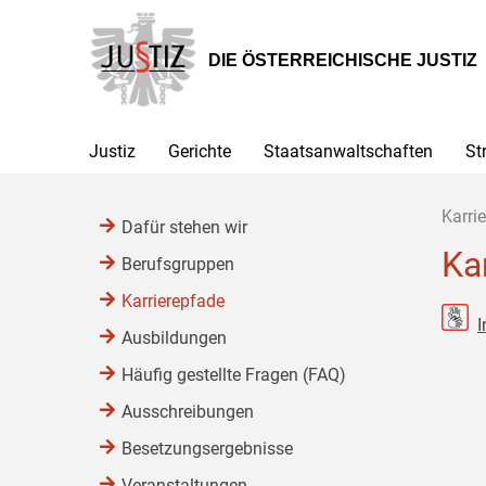
Zur
Zum
Zum
Hauptnavigation
Inhalt
Untermenü
[1]
[2]
[3]
DIE ÖSTERREICHISCHE JUSTIZ
Justiz
Gerichte
Staatsanwaltschaften
St
Karrie
Dafür stehen wir
Ka
Berufsgruppen
Karrierepfade
I
Ausbildungen
Häufig gestellte Fragen (FAQ)
Ausschreibungen
Besetzungsergebnisse
Veranstaltungen