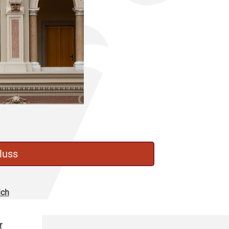
luss
ich
r