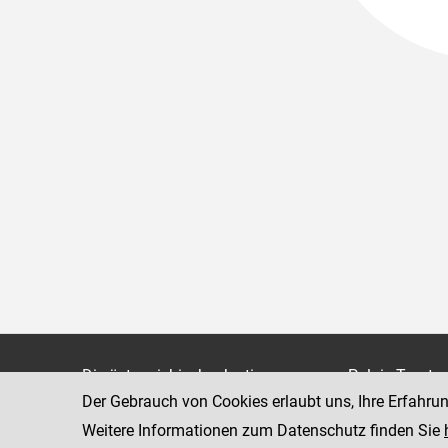
Die österreichische Justiz
Palais Trauts
Der Gebrauch von Cookies erlaubt uns, Ihre Erfahru
Museumstraß
Bundesministerium für Justiz
1070 Wien
Weitere Informationen zum Datenschutz finden Sie
justiz.gv.at