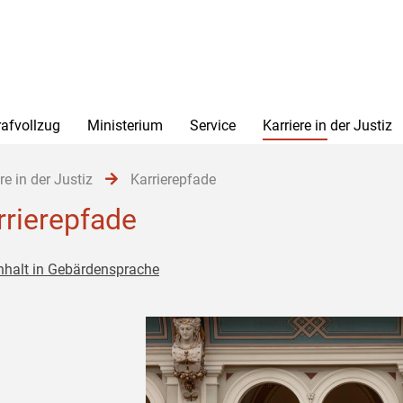
rafvollzug
Ministerium
Service
Karriere in der Justiz
re in der Justiz
Karrierepfade
rrierepfade
nhalt in Gebärdensprache