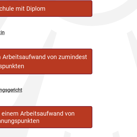
chule mit Diplom
:in
m Arbeitsaufwand von zumindest
spunkten
ungsgericht
t einem Arbeitsaufwand von
hnungspunkten