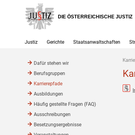
Zur
Zum
Zum
Hauptnavigation
Inhalt
Untermenü
[1]
[2]
[3]
DIE ÖSTERREICHISCHE JUSTIZ
Justiz
Gerichte
Staatsanwaltschaften
St
Karrie
Dafür stehen wir
Ka
Berufsgruppen
Karrierepfade
I
Ausbildungen
Häufig gestellte Fragen (FAQ)
Ausschreibungen
Besetzungsergebnisse
Veranstaltungen