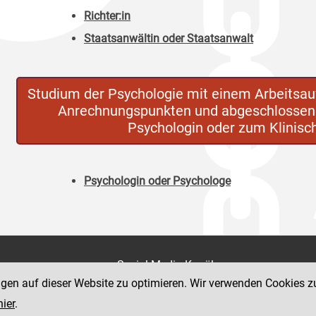
Richter:in
Staatsanwältin oder Staatsanwalt
Studium der Psychologie mit einem Arbeitsa
Anrechnungspunkten und abgeschlossene
Psychologin oder zum Klinis
Psychologin oder Psychologe
on
Social Media Kanäle
der Justiz und des BMJ
ngen auf dieser Website zu optimieren. Wir verwenden Cookies z
e 7
hier
.