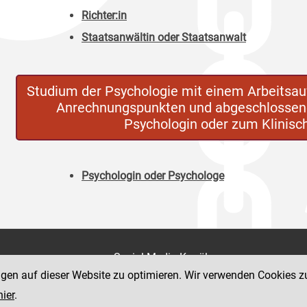
Richter:in
Staatsanwältin oder Staatsanwalt
Studium der Psychologie mit einem Arbeitsa
Anrechnungspunkten und abgeschlossene
Psychologin oder zum Klinis
Psychologin oder Psychologe
on
Social Media Kanäle
der Justiz und des BMJ
ngen auf dieser Website zu optimieren. Wir verwenden Cookies z
e 7
hier
.