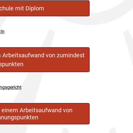
chule mit Diplom
:in
m Arbeitsaufwand von zumindest
spunkten
ungsgericht
t einem Arbeitsaufwand von
hnungspunkten