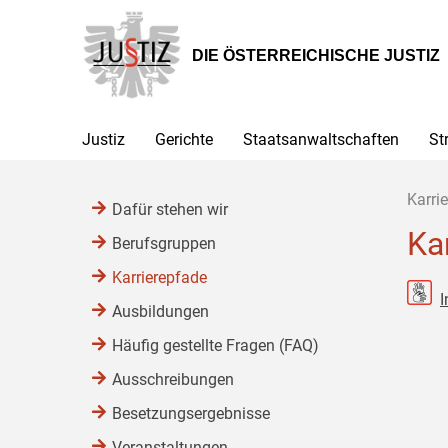
Zur
Zum
Zum
Hauptnavigation
Inhalt
Untermenü
[1]
[2]
[3]
DIE ÖSTERREICHISCHE JUSTIZ
Justiz
Gerichte
Staatsanwaltschaften
St
Karrie
Dafür stehen wir
Ka
Berufsgruppen
Karrierepfade
I
Ausbildungen
Häufig gestellte Fragen (FAQ)
Ausschreibungen
Besetzungsergebnisse
Veranstaltungen