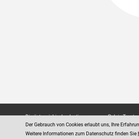
Die österreichische Justiz
Palais Trauts
Der Gebrauch von Cookies erlaubt uns, Ihre Erfahru
Museumstraß
Bundesministerium für Justiz
1070 Wien
Weitere Informationen zum Datenschutz finden Sie
justiz.gv.at