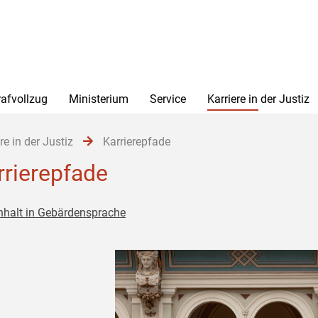
rafvollzug
Ministerium
Service
Karriere in der Justiz
re in der Justiz
Karrierepfade
rrierepfade
nhalt in Gebärdensprache