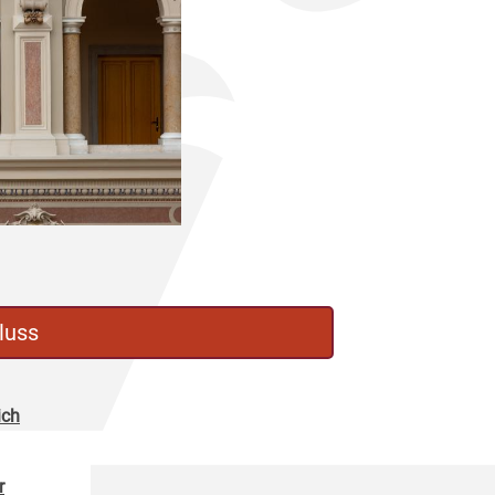
luss
ich
r