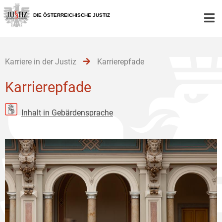
Zur
Zum
Zum
Hauptnavigation
Inhalt
Untermenü
DIE ÖSTERREICHISCHE JUSTIZ
[1]
[2]
[3]
Karriere in der Justiz
Karrierepfade
Karrierepfade
Inhalt in Gebärdensprache