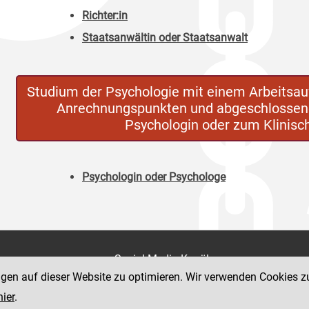
Richter:in
Staatsanwältin oder Staatsanwalt
Studium der Psychologie mit einem Arbeitsa
Anrechnungspunkten und abgeschlossene
Psychologin oder zum Klinis
Psychologin oder Psychologe
on
Social Media Kanäle
der Justiz und des BMJ
ngen auf dieser Website zu optimieren. Wir verwenden Cookies z
e 7
hier
.