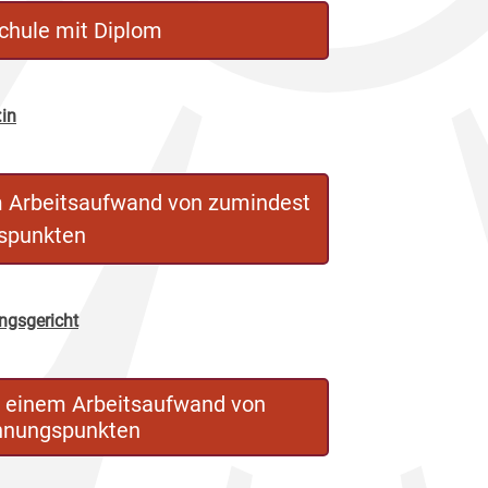
chule mit Diplom
:in
m Arbeitsaufwand von zumindest
spunkten
ungsgericht
t einem Arbeitsaufwand von
hnungspunkten