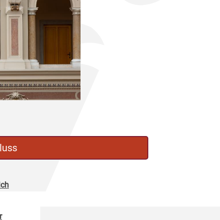
luss
ich
r