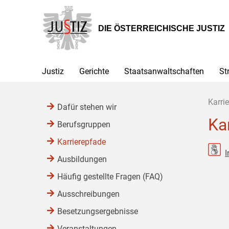
Zur
Zum
Zum
Hauptnavigation
Inhalt
Untermenü
[1]
[2]
[3]
DIE ÖSTERREICHISCHE JUSTIZ
Justiz
Gerichte
Staatsanwaltschaften
St
Karrie
Dafür stehen wir
Ka
Berufsgruppen
Karrierepfade
I
Ausbildungen
Häufig gestellte Fragen (FAQ)
Ausschreibungen
Besetzungsergebnisse
Veranstaltungen