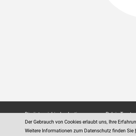
Die österreichische Justiz
Palais Trauts
Der Gebrauch von Cookies erlaubt uns, Ihre Erfahru
Museumstraß
Bundesministerium für Justiz
1070 Wien
Weitere Informationen zum Datenschutz finden Sie
justiz.gv.at