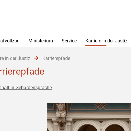
rafvollzug
Ministerium
Service
Karriere in der Justiz
re in der Justiz
Karrierepfade
rrierepfade
nhalt in Gebärdensprache