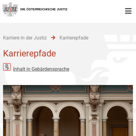
Zur
Zum
Zum
Hauptnavigation
Inhalt
Untermenü
DIE ÖSTERREICHISCHE JUSTIZ
[1]
[2]
[3]
Karriere in der Justiz
Karrierepfade
Karrierepfade
Inhalt in Gebärdensprache