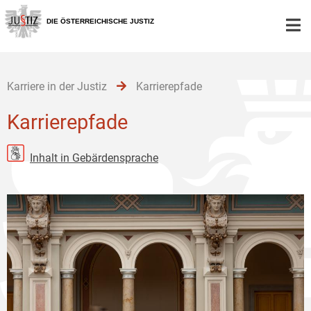
Zur
Zum
Zum
Hauptnavigation
Inhalt
Untermenü
DIE ÖSTERREICHISCHE JUSTIZ
[1]
[2]
[3]
Karriere in der Justiz
Karrierepfade
Karrierepfade
Inhalt in Gebärdensprache