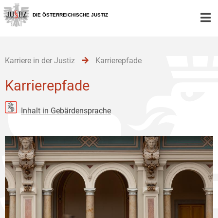
Zur
Zum
Zum
Hauptnavigation
Inhalt
Untermenü
DIE ÖSTERREICHISCHE JUSTIZ
[1]
[2]
[3]
Karriere in der Justiz
Karrierepfade
Karrierepfade
Inhalt in Gebärdensprache