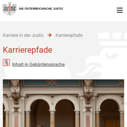
Zur
Zum
Zum
Hauptnavigation
Inhalt
Untermenü
DIE ÖSTERREICHISCHE JUSTIZ
[1]
[2]
[3]
Karriere in der Justiz
Karrierepfade
Karrierepfade
Inhalt in Gebärdensprache