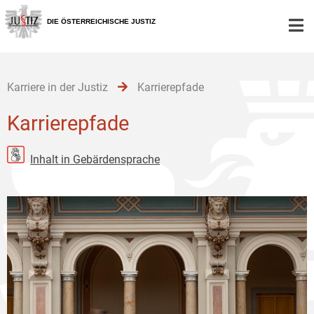
Zur
Zum
Zum
Hauptnavigation
Inhalt
Untermenü
DIE ÖSTERREICHISCHE JUSTIZ
[1]
[2]
[3]
Karriere in der Justiz
Karrierepfade
Karrierepfade
Inhalt in Gebärdensprache