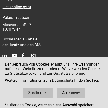
justizonline.gv.at
Palais Trautson
Museumstraße 7
1070 Wien
Social Media Kanäle
der Justiz und des BMJ
Der Gebrauch von Cookies erlaubt uns, Ihre Erfahrungen
Kontakt
auf dieser Website zu optimieren. Wir verwenden Cookies
zu Statistikzwecken und zur Qualitätssicherung
Impressum
Weitere Informationen zum Datenschutz finden Sie
hier
.
Datenschutz
Barrierefreiheit
Zustimmen
Ablehnen*
Hinweisgeber:innenplattform (für Mitarbeiter:innen)
*außer das Cookie, welches diese Auswahl speichert.