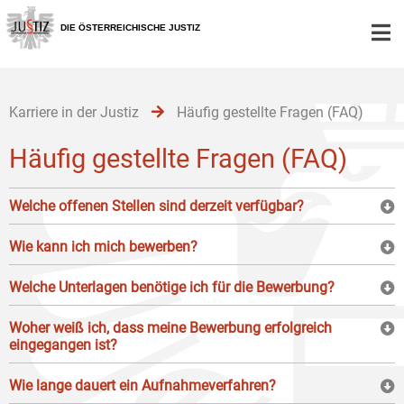
Zur
Zum
Zum
Hauptnavigation
Inhalt
Untermenü
DIE ÖSTERREICHISCHE JUSTIZ
[1]
[2]
[3]
Karriere in der Justiz
Häufig gestellte Fragen (FAQ)
Häufig gestellte Fragen (FAQ)
Welche offenen Stellen sind derzeit verfügbar?
Wie kann ich mich bewerben?
Welche Unterlagen benötige ich für die Bewerbung?
Woher weiß ich, dass meine Bewerbung erfolgreich
eingegangen ist?
Wie lange dauert ein Aufnahmeverfahren?