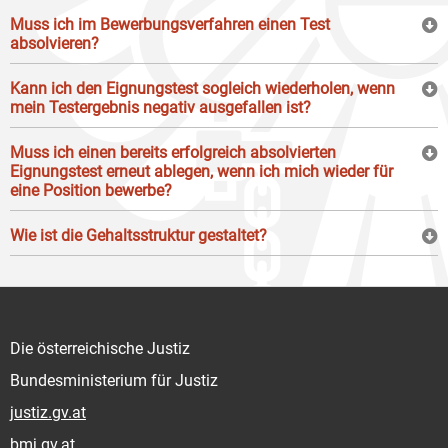
Muss ich im Bewerbungsverfahren einen Test
absolvieren?
Kann ich den Eignungstest sogleich wiederholen, wenn
mein Testergebnis negativ ausgefallen ist?
Muss ich einen bereits erfolgreich absolvierten
Eignungstest erneut ablegen, wenn ich mich wieder für
eine Position bewerbe?
Wie ist die Gehaltsstruktur gestaltet?
Die österreichische Justiz
Bundesministerium für Justiz
justiz.gv.at
bmj.gv.at