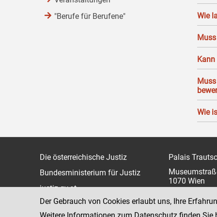
Wie l
"Berufe für Berufene"
Muss 
Kann 
Muss 
bewe
Wie is
Die österreichische Justiz
Palais Trauts
Museumstraß
Bundesministerium für Justiz
1070 Wien
justiz.gv.at
Der Gebrauch von Cookies erlaubt uns, Ihre Erfahru
bmj.gv.at
Weitere Informationen zum Datenschutz finden Sie