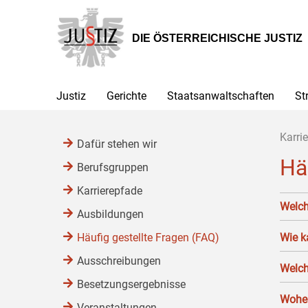
Zur
Zum
Zum
Hauptnavigation
Inhalt
Untermenü
[1]
[2]
[3]
DIE ÖSTERREICHISCHE JUSTIZ
Justiz
Gerichte
Staatsanwaltschaften
St
Karrie
Dafür stehen wir
Hä
Berufsgruppen
Karrierepfade
Welch
Ausbildungen
Häufig gestellte Fragen (FAQ)
Wie k
Ausschreibungen
Welch
Besetzungsergebnisse
Woher
Veranstaltungen