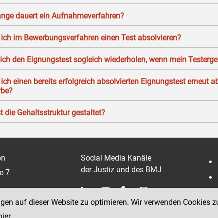
ange dauert ein Aufnahmeverfahren?
ich im Bewerbungsverfahren einen Test absolvieren?
ich den Eignungstest sogleich wiederholen, wenn mein Testergeb
ich einen bereits erfolgreich absolvierten Eignungstest erneut a
rbe?
t die Gehaltsstruktur gestaltet?
on
Social Media Kanäle
der Justiz und des BMJ
e 7
ngen auf dieser Website zu optimieren. Wir verwenden Cookies z
hier
.