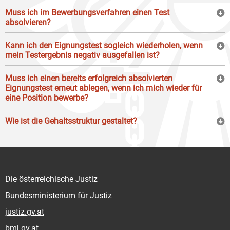
Muss ich im Bewerbungsverfahren einen Test
absolvieren?
Kann ich den Eignungstest sogleich wiederholen, wenn
mein Testergebnis negativ ausgefallen ist?
Muss ich einen bereits erfolgreich absolvierten
Eignungstest erneut ablegen, wenn ich mich wieder für
eine Position bewerbe?
Wie ist die Gehaltsstruktur gestaltet?
Die österreichische Justiz
Bundesministerium für Justiz
justiz.gv.at
bmj.gv.at