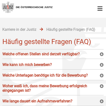
Zur
Zum
Zum
Hauptnavigation
Inhalt
Untermenü
DIE ÖSTERREICHISCHE JUSTIZ
[1]
[2]
[3]
Karriere in der Justiz
Häufig gestellte Fragen (FAQ)
Häufig gestellte Fragen (FAQ)
Welche offenen Stellen sind derzeit verfügbar?
Wie kann ich mich bewerben?
Welche Unterlagen benötige ich für die Bewerbung?
Woher weiß ich, dass meine Bewerbung erfolgreich
eingegangen ist?
Wie lange dauert ein Aufnahmeverfahren?