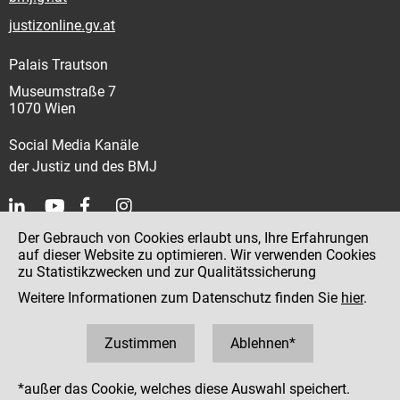
justizonline.gv.at
Palais Trautson
Museumstraße 7
1070 Wien
Social Media Kanäle
der Justiz und des BMJ
Der Gebrauch von Cookies erlaubt uns, Ihre Erfahrungen
Kontakt
auf dieser Website zu optimieren. Wir verwenden Cookies
zu Statistikzwecken und zur Qualitätssicherung
Impressum
Weitere Informationen zum Datenschutz finden Sie
hier
.
Datenschutz
Barrierefreiheit
Zustimmen
Ablehnen*
Hinweisgeber:innenplattform (für Mitarbeiter:innen)
*außer das Cookie, welches diese Auswahl speichert.