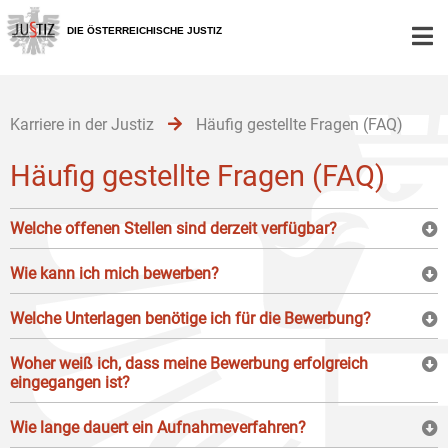
Zur
Zum
Zum
Hauptnavigation
Inhalt
Untermenü
DIE ÖSTERREICHISCHE JUSTIZ
[1]
[2]
[3]
Karriere in der Justiz
Häufig gestellte Fragen (FAQ)
Häufig gestellte Fragen (FAQ)
Welche offenen Stellen sind derzeit verfügbar?
Wie kann ich mich bewerben?
Welche Unterlagen benötige ich für die Bewerbung?
Woher weiß ich, dass meine Bewerbung erfolgreich
eingegangen ist?
Wie lange dauert ein Aufnahmeverfahren?