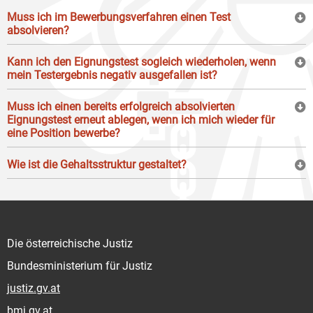
Muss ich im Bewerbungsverfahren einen Test
absolvieren?
Kann ich den Eignungstest sogleich wiederholen, wenn
mein Testergebnis negativ ausgefallen ist?
Muss ich einen bereits erfolgreich absolvierten
Eignungstest erneut ablegen, wenn ich mich wieder für
eine Position bewerbe?
Wie ist die Gehaltsstruktur gestaltet?
Die österreichische Justiz
Bundesministerium für Justiz
justiz.gv.at
bmj.gv.at