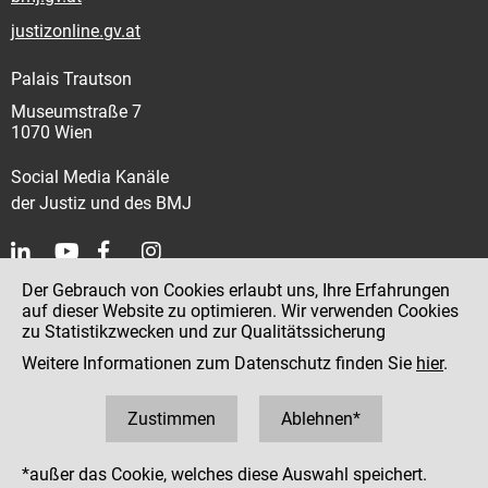
justizonline.gv.at
Palais Trautson
Museumstraße 7
1070 Wien
Social Media Kanäle
der Justiz und des BMJ
Der Gebrauch von Cookies erlaubt uns, Ihre Erfahrungen
Kontakt
auf dieser Website zu optimieren. Wir verwenden Cookies
zu Statistikzwecken und zur Qualitätssicherung
Impressum
Weitere Informationen zum Datenschutz finden Sie
hier
.
Datenschutz
Barrierefreiheit
Zustimmen
Ablehnen*
Hinweisgeber:innenplattform (für Mitarbeiter:innen)
*außer das Cookie, welches diese Auswahl speichert.