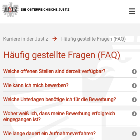
Zur
Zum
Zum
Hauptnavigation
Inhalt
Untermenü
DIE ÖSTERREICHISCHE JUSTIZ
[1]
[2]
[3]
Karriere in der Justiz
Häufig gestellte Fragen (FAQ)
Häufig gestellte Fragen (FAQ)
Welche offenen Stellen sind derzeit verfügbar?
Wie kann ich mich bewerben?
Welche Unterlagen benötige ich für die Bewerbung?
Woher weiß ich, dass meine Bewerbung erfolgreich
eingegangen ist?
Wie lange dauert ein Aufnahmeverfahren?