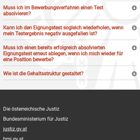
Muss ich im Bewerbungsverfahren einen Test
absolvieren?
Kann ich den Eignungstest sogleich wiederholen, wenn
mein Testergebnis negativ ausgefallen ist?
Muss ich einen bereits erfolgreich absolvierten
Eignungstest erneut ablegen, wenn ich mich wieder für
eine Position bewerbe?
Wie ist die Gehaltsstruktur gestaltet?
Die österreichische Justiz
Bundesministerium für Justiz
justiz.gv.at
bmj.gv.at