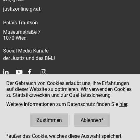
justizonline.gv.at
Palais Trautson
Museumstraße 7
1070 Wien
Social Media Kanäle
der Justiz und des BMJ
Der Gebrauch von Cookies erlaubt uns, Ihre Erfahrungen
Kontakt
auf dieser Website zu optimieren. Wir verwenden Cookies
zu Statistikzwecken und zur Qualitätssicherung
Impressum
Weitere Informationen zum Datenschutz finden Sie
hier
.
Datenschutz
Barrierefreiheit
Zustimmen
Ablehnen*
Hinweisgeber:innenplattform (für Mitarbeiter:innen)
*außer das Cookie, welches diese Auswahl speichert.