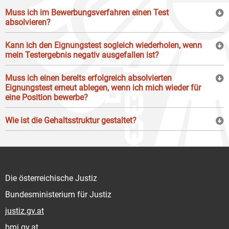
Muss ich im Bewerbungsverfahren einen Test
absolvieren?
Kann ich den Eignungstest sogleich wiederholen, wenn
mein Testergebnis negativ ausgefallen ist?
Muss ich einen bereits erfolgreich absolvierten
Eignungstest erneut ablegen, wenn ich mich wieder für
eine Position bewerbe?
Wie ist die Gehaltsstruktur gestaltet?
Die österreichische Justiz
Bundesministerium für Justiz
justiz.gv.at
bmj.gv.at