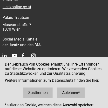
justizonline.gv.at
Palais Trautson
Museumstraße 7
1070 Wien
Social Media Kanäle
der Justiz und des BMJ
Der Gebrauch von Cookies erlaubt uns, Ihre Erfahrungen
Kontakt
auf dieser Website zu optimieren. Wir verwenden Cookies
zu Statistikzwecken und zur Qualitätssicherung
Impressum
Weitere Informationen zum Datenschutz finden Sie
hier
.
Datenschutz
Barrierefreiheit
Zustimmen
Ablehnen*
Hinweisgeber:innenplattform (für Mitarbeiter:innen)
*außer das Cookie, welches diese Auswahl speichert.