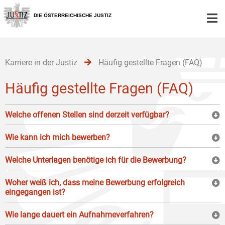
Zur
Zum
Zum
Hauptnavigation
Inhalt
Untermenü
DIE ÖSTERREICHISCHE JUSTIZ
[1]
[2]
[3]
Karriere in der Justiz
Häufig gestellte Fragen (FAQ)
Häufig gestellte Fragen (FAQ)
Welche offenen Stellen sind derzeit verfügbar?
Wie kann ich mich bewerben?
Welche Unterlagen benötige ich für die Bewerbung?
Woher weiß ich, dass meine Bewerbung erfolgreich
eingegangen ist?
Wie lange dauert ein Aufnahmeverfahren?