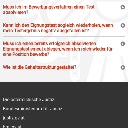
Muss ich im Bewerbungsverfahren einen Test
absolvieren?
Kann ich den Eignungstest sogleich wiederholen, wenn
mein Testergebnis negativ ausgefallen ist?
Muss ich einen bereits erfolgreich absolvierten
Eignungstest erneut ablegen, wenn ich mich wieder für
eine Position bewerbe?
Wie ist die Gehaltsstruktur gestaltet?
Die österreichische Justiz
Bundesministerium für Justiz
justiz.gv.at
bmj.gv.at