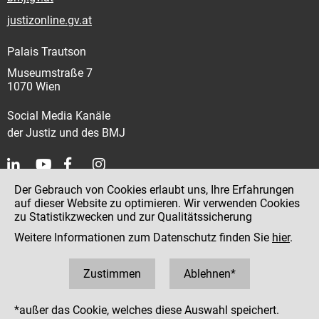
justizonline.gv.at
Palais Trautson
Museumstraße 7
1070 Wien
Social Media Kanäle
der Justiz und des BMJ
Der Gebrauch von Cookies erlaubt uns, Ihre Erfahrungen
Kontakt
auf dieser Website zu optimieren. Wir verwenden Cookies
zu Statistikzwecken und zur Qualitätssicherung
Impressum
Weitere Informationen zum Datenschutz finden Sie
hier
.
Datenschutz
Barrierefreiheit
Zustimmen
Ablehnen*
Hinweisgeber:innenplattform (für Mitarbeiter:innen)
*außer das Cookie, welches diese Auswahl speichert.