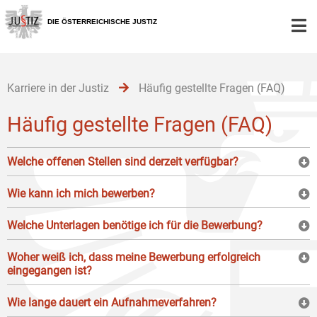
Zur
Zum
Zum
Hauptnavigation
Inhalt
Untermenü
DIE ÖSTERREICHISCHE JUSTIZ
[1]
[2]
[3]
Karriere in der Justiz
Häufig gestellte Fragen (FAQ)
Häufig gestellte Fragen (FAQ)
Welche offenen Stellen sind derzeit verfügbar?
Wie kann ich mich bewerben?
Welche Unterlagen benötige ich für die Bewerbung?
Woher weiß ich, dass meine Bewerbung erfolgreich
eingegangen ist?
Wie lange dauert ein Aufnahmeverfahren?