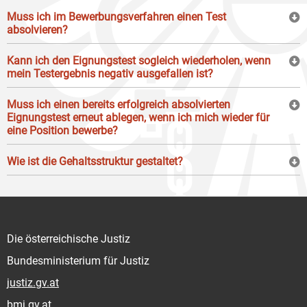
Muss ich im Bewerbungsverfahren einen Test
absolvieren?
Kann ich den Eignungstest sogleich wiederholen, wenn
mein Testergebnis negativ ausgefallen ist?
Muss ich einen bereits erfolgreich absolvierten
Eignungstest erneut ablegen, wenn ich mich wieder für
eine Position bewerbe?
Wie ist die Gehaltsstruktur gestaltet?
Die österreichische Justiz
Bundesministerium für Justiz
justiz.gv.at
bmj.gv.at