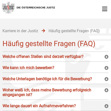
Zur
Zum
Zum
Hauptnavigation
Inhalt
Untermenü
DIE ÖSTERREICHISCHE JUSTIZ
[1]
[2]
[3]
Karriere in der Justiz
Häufig gestellte Fragen (FAQ)
Häufig gestellte Fragen (FAQ)
Welche offenen Stellen sind derzeit verfügbar?
Wie kann ich mich bewerben?
Welche Unterlagen benötige ich für die Bewerbung?
Woher weiß ich, dass meine Bewerbung erfolgreich
eingegangen ist?
Wie lange dauert ein Aufnahmeverfahren?