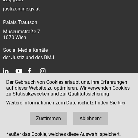
justizonline.gv.at
Palais Trautson
Museumstraße 7
1070 Wien
Social Media Kanäle
der Justiz und des BMJ
Der Gebrauch von Cookies erlaubt uns, Ihre Erfahrungen
Kontakt
auf dieser Website zu optimieren. Wir verwenden Cookies
zu Statistikzwecken und zur Qualitätssicherung
Impressum
Weitere Informationen zum Datenschutz finden Sie
hier
.
Datenschutz
Barrierefreiheit
Zustimmen
Ablehnen*
Hinweisgeber:innenplattform (für Mitarbeiter:innen)
*außer das Cookie, welches diese Auswahl speichert.