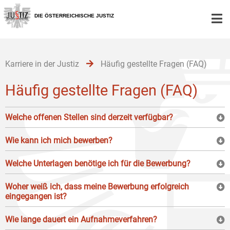
Zur
Zum
Zum
Hauptnavigation
Inhalt
Untermenü
DIE ÖSTERREICHISCHE JUSTIZ
[1]
[2]
[3]
Karriere in der Justiz
Häufig gestellte Fragen (FAQ)
Häufig gestellte Fragen (FAQ)
Welche offenen Stellen sind derzeit verfügbar?
Wie kann ich mich bewerben?
Welche Unterlagen benötige ich für die Bewerbung?
Woher weiß ich, dass meine Bewerbung erfolgreich
eingegangen ist?
Wie lange dauert ein Aufnahmeverfahren?