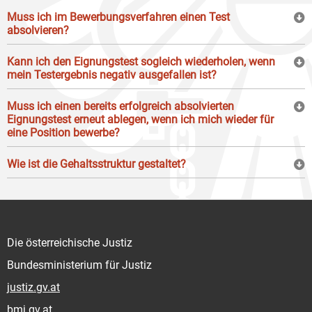
Muss ich im Bewerbungsverfahren einen Test
absolvieren?
Kann ich den Eignungstest sogleich wiederholen, wenn
mein Testergebnis negativ ausgefallen ist?
Muss ich einen bereits erfolgreich absolvierten
Eignungstest erneut ablegen, wenn ich mich wieder für
eine Position bewerbe?
Wie ist die Gehaltsstruktur gestaltet?
Die österreichische Justiz
Bundesministerium für Justiz
justiz.gv.at
bmj.gv.at