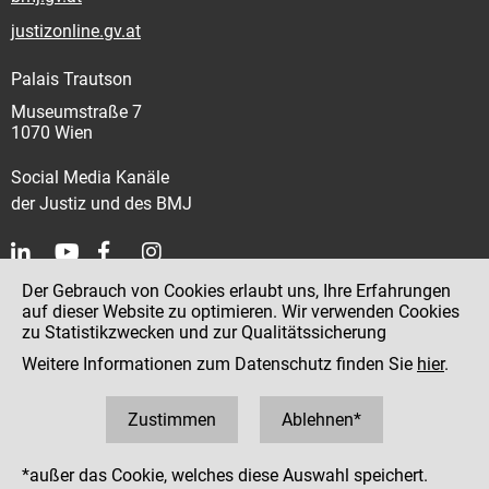
justizonline.gv.at
Palais Trautson
Museumstraße 7
1070 Wien
Social Media Kanäle
der Justiz und des BMJ
Der Gebrauch von Cookies erlaubt uns, Ihre Erfahrungen
Kontakt
auf dieser Website zu optimieren. Wir verwenden Cookies
zu Statistikzwecken und zur Qualitätssicherung
Impressum
Weitere Informationen zum Datenschutz finden Sie
hier
.
Datenschutz
Barrierefreiheit
Zustimmen
Ablehnen*
Hinweisgeber:innenplattform (für Mitarbeiter:innen)
*außer das Cookie, welches diese Auswahl speichert.