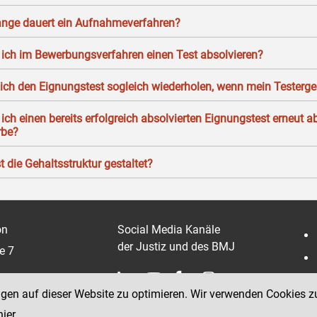
ange dauert ein Aufnahmeverfahren?
ich im Bewerbungsverfahren einen Test absolvieren?
ich den Eignungstest sogleich wiederholen, wenn mein Testergeb
ich einen bereits erfolgreich absolvierten Eignungstest erneut a
rbe?
t die Gehaltsstruktur gestaltet?
on
Social Media Kanäle
der Justiz und des BMJ
e 7
ngen auf dieser Website zu optimieren. Wir verwenden Cookies z
hier
.