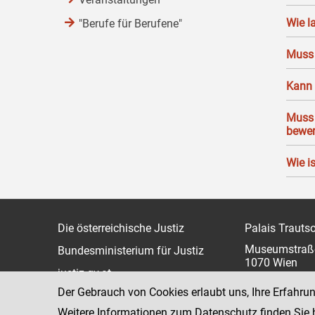
Wie l
"Berufe für Berufene"
Muss 
Kann 
Muss 
bewe
Wie is
Die österreichische Justiz
Palais Trauts
Museumstraß
Bundesministerium für Justiz
1070 Wien
justiz.gv.at
Der Gebrauch von Cookies erlaubt uns, Ihre Erfahru
bmj.gv.at
Weitere Informationen zum Datenschutz finden Sie