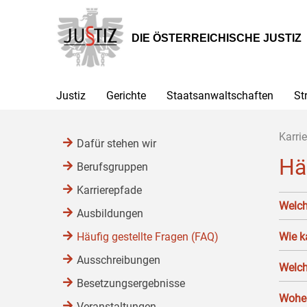
Zur
Zum
Zum
Hauptnavigation
Inhalt
Untermenü
[1]
[2]
[3]
DIE ÖSTERREICHISCHE JUSTIZ
Justiz
Gerichte
Staatsanwaltschaften
St
Karrie
Dafür stehen wir
Hä
Berufsgruppen
Karrierepfade
Welch
Ausbildungen
Häufig gestellte Fragen (FAQ)
Wie k
Ausschreibungen
Welch
Besetzungsergebnisse
Woher
Veranstaltungen