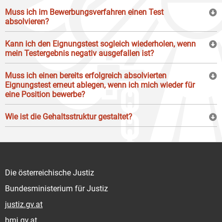
Muss ich im Bewerbungsverfahren einen Test
absolvieren?
Kann ich den Eignungstest sogleich wiederholen, wenn
mein Testergebnis negativ ausgefallen ist?
Muss ich einen bereits erfolgreich absolvierten
Eignungstest erneut ablegen, wenn ich mich wieder für
eine Position bewerbe?
Wie ist die Gehaltsstruktur gestaltet?
Die österreichische Justiz
Bundesministerium für Justiz
justiz.gv.at
bmj.gv.at