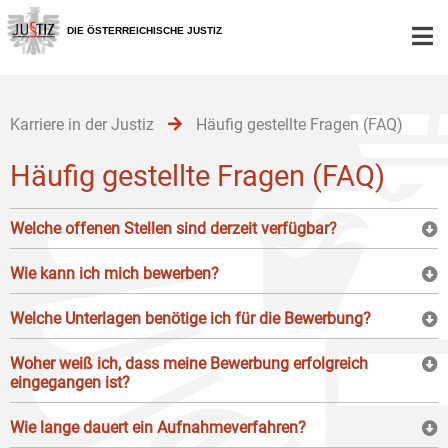
Zur
Zum
Zum
Hauptnavigation
Inhalt
Untermenü
DIE ÖSTERREICHISCHE JUSTIZ
[1]
[2]
[3]
Karriere in der Justiz
Häufig gestellte Fragen (FAQ)
Häufig gestellte Fragen (FAQ)
Welche offenen Stellen sind derzeit verfügbar?
Wie kann ich mich bewerben?
Welche Unterlagen benötige ich für die Bewerbung?
Woher weiß ich, dass meine Bewerbung erfolgreich
eingegangen ist?
Wie lange dauert ein Aufnahmeverfahren?