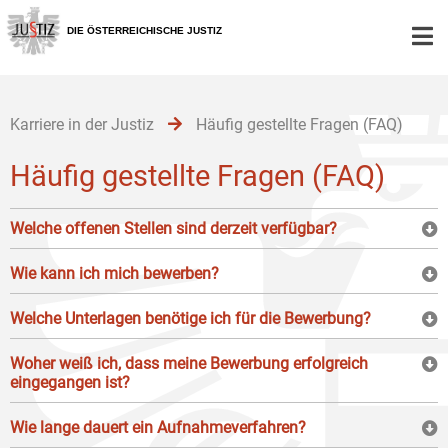
Zur
Zum
Zum
Hauptnavigation
Inhalt
Untermenü
DIE ÖSTERREICHISCHE JUSTIZ
[1]
[2]
[3]
Karriere in der Justiz
Häufig gestellte Fragen (FAQ)
Häufig gestellte Fragen (FAQ)
Welche offenen Stellen sind derzeit verfügbar?
Wie kann ich mich bewerben?
Welche Unterlagen benötige ich für die Bewerbung?
Woher weiß ich, dass meine Bewerbung erfolgreich
eingegangen ist?
Wie lange dauert ein Aufnahmeverfahren?