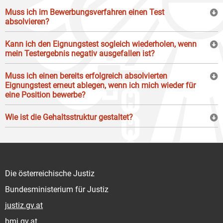
Muss ich im Bewerbungsverfahren einen Test
absolvieren?
Kann ich den Eignungstest sogleich wiederholen, wenn
mein Testergebnis negativ ausgefallen ist?
Muss ich einen bereits erfolgreich absolvierten
Eignungstest erneut ablegen, wenn ich mich wieder für
eine Position bewerbe?
Wie ist die Gehaltsstruktur gestaltet?
Die österreichische Justiz
Bundesministerium für Justiz
justiz.gv.at
bmj.gv.at