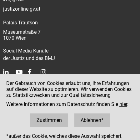
justizonline.gv.at
Palais Trautson
Museumstraße 7
1070 Wien
Social Media Kanäle
der Justiz und des BMJ
Der Gebrauch von Cookies erlaubt uns, Ihre Erfahrungen
Kontakt
auf dieser Website zu optimieren. Wir verwenden Cookies
zu Statistikzwecken und zur Qualitätssicherung
Impressum
Weitere Informationen zum Datenschutz finden Sie
hier
.
Datenschutz
Barrierefreiheit
Zustimmen
Ablehnen*
Hinweisgeber:innenplattform (für Mitarbeiter:innen)
*außer das Cookie, welches diese Auswahl speichert.