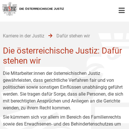
Zur
Zum
Zum
Hauptnavigation
Inhalt
Untermenü
DIE ÖSTERREICHISCHE JUSTIZ
[1]
[2]
[3]
Karriere in der Justiz
Dafür stehen wir
Die österreichische Justiz: Dafür
stehen wir
Die Mitarbeiter:innen der österreichischen Justiz
gewährleisten, dass gerichtliche Verfahren fair und von
politischen sowie sonstigen Einflüssen unabhängig geführt
werden. Sie tragen dafür Sorge, dass alle Personen, die sich
mit berechtigten Ansprüchen und Anliegen an die Gerichte
wenden, zu ihrem Recht kommen.
Sie kümmern sich vor allem im Bereich des Familienrechts
sowie des Erwachsenen- und des Behindertenschutzes um