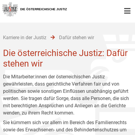
Zur
Zum
Zum
Hauptnavigation
Inhalt
Untermenü
DIE ÖSTERREICHISCHE JUSTIZ
[1]
[2]
[3]
Karriere in der Justiz
Dafür stehen wir
Die österreichische Justiz: Dafür
stehen wir
Die Mitarbeiter:innen der österreichischen Justiz
gewährleisten, dass gerichtliche Verfahren fair und von
politischen sowie sonstigen Einflüssen unabhängig geführt
werden. Sie tragen dafür Sorge, dass alle Personen, die sich
mit berechtigten Ansprüchen und Anliegen an die Gerichte
wenden, zu ihrem Recht kommen.
Sie kümmern sich vor allem im Bereich des Familienrechts
sowie des Erwachsenen- und des Behindertenschutzes um