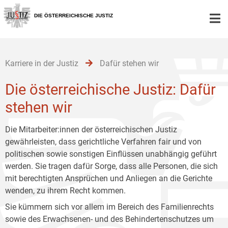
Zur
Zum
Zum
Hauptnavigation
Inhalt
Untermenü
DIE ÖSTERREICHISCHE JUSTIZ
[1]
[2]
[3]
Karriere in der Justiz
Dafür stehen wir
Die österreichische Justiz: Dafür
stehen wir
Die Mitarbeiter:innen der österreichischen Justiz
gewährleisten, dass gerichtliche Verfahren fair und von
politischen sowie sonstigen Einflüssen unabhängig geführt
werden. Sie tragen dafür Sorge, dass alle Personen, die sich
mit berechtigten Ansprüchen und Anliegen an die Gerichte
wenden, zu ihrem Recht kommen.
Sie kümmern sich vor allem im Bereich des Familienrechts
sowie des Erwachsenen- und des Behindertenschutzes um