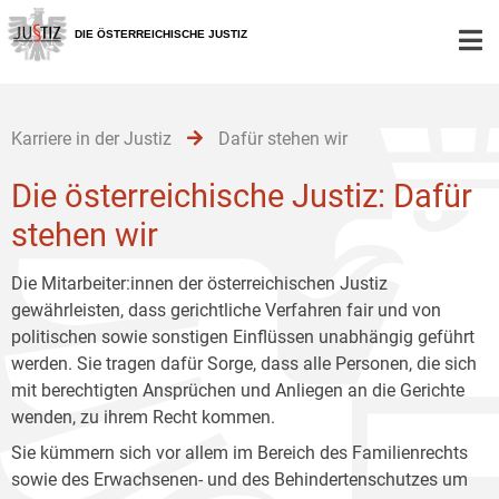
Zur
Zum
Zum
Hauptnavigation
Inhalt
Untermenü
DIE ÖSTERREICHISCHE JUSTIZ
[1]
[2]
[3]
Karriere in der Justiz
Dafür stehen wir
Die österreichische Justiz: Dafür
stehen wir
Die Mitarbeiter:innen der österreichischen Justiz
gewährleisten, dass gerichtliche Verfahren fair und von
politischen sowie sonstigen Einflüssen unabhängig geführt
werden. Sie tragen dafür Sorge, dass alle Personen, die sich
mit berechtigten Ansprüchen und Anliegen an die Gerichte
wenden, zu ihrem Recht kommen.
Sie kümmern sich vor allem im Bereich des Familienrechts
sowie des Erwachsenen- und des Behindertenschutzes um