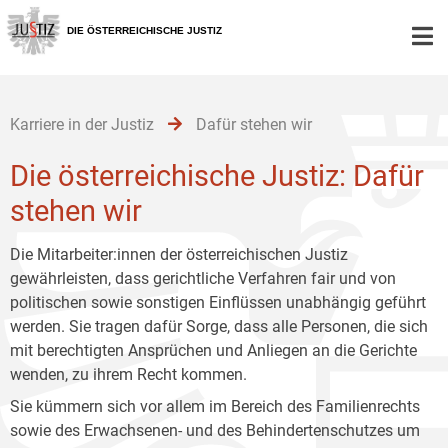
Zur
Zum
Zum
Hauptnavigation
Inhalt
Untermenü
DIE ÖSTERREICHISCHE JUSTIZ
[1]
[2]
[3]
Karriere in der Justiz
Dafür stehen wir
Die österreichische Justiz: Dafür
stehen wir
Die Mitarbeiter:innen der österreichischen Justiz
gewährleisten, dass gerichtliche Verfahren fair und von
politischen sowie sonstigen Einflüssen unabhängig geführt
werden. Sie tragen dafür Sorge, dass alle Personen, die sich
mit berechtigten Ansprüchen und Anliegen an die Gerichte
wenden, zu ihrem Recht kommen.
Sie kümmern sich vor allem im Bereich des Familienrechts
sowie des Erwachsenen- und des Behindertenschutzes um