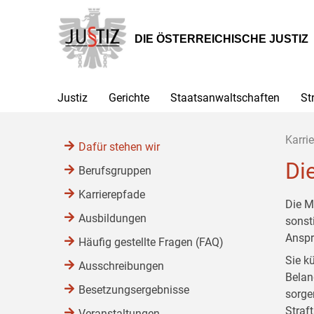
Zur
Zum
Zum
Hauptnavigation
Inhalt
Untermenü
[1]
[2]
[3]
DIE ÖSTERREICHISCHE JUSTIZ
Justiz
Gerichte
Staatsanwaltschaften
St
Karrie
Dafür stehen wir
Di
Berufsgruppen
Karrierepfade
Die M
Ausbildungen
sonst
Anspr
Häufig gestellte Fragen (FAQ)
Sie k
Ausschreibungen
Belan
Besetzungsergebnisse
sorge
Straf
Veranstaltungen