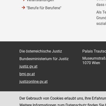
dass 
"Berufe für Berufene"
Als T
Grund
sozia
Die österreichische Justiz
Palais Trauts
Museumstraß
Bundesministerium für Justiz
1070 Wien
justiz.gv.at
bmj.gv.at
justizonline.gv.at
Der Gebrauch von Cookies erlaubt uns, Ihre Erfahru
Weitere Informationen zum Datenschutz finden Sie