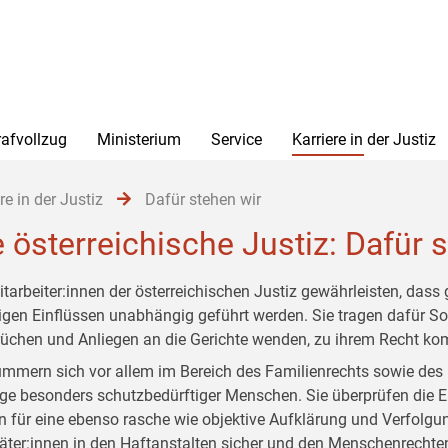
rafvollzug
Ministerium
Service
Karriere in der Justiz
re in der Justiz
Dafür stehen wir
e österreichische Justiz: Dafür 
itarbeiter:innen der österreichischen Justiz gewährleisten, dass 
igen Einflüssen unabhängig geführt werden. Sie tragen dafür Sor
üchen und Anliegen an die Gerichte wenden, zu ihrem Recht k
ümmern sich vor allem im Bereich des Familienrechts sowie de
ge besonders schutzbedürftiger Menschen. Sie überprüfen die 
n für eine ebenso rasche wie objektive Aufklärung und Verfolgung
täter:innen in den Haftanstalten sicher und den Menschenrechte