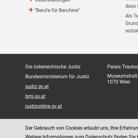
dass 
"Berufe für Berufene"
Als T
Grund
sozia
Die österreichische Justiz
Palais Trauts
Museumstraß
Bundesministerium für Justiz
1070 Wien
justiz.gv.at
bmj.gv.at
justizonline.gv.at
Der Gebrauch von Cookies erlaubt uns, Ihre Erfahru
Weitere Informationen zum Datenschutz finden Sie