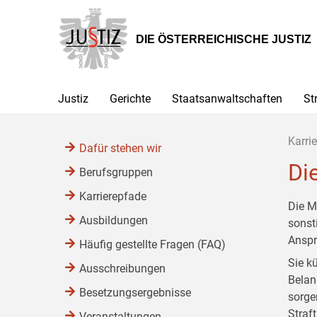
Zur
Zum
Zum
Hauptnavigation
Inhalt
Untermenü
[1]
[2]
[3]
DIE ÖSTERREICHISCHE JUSTIZ
Justiz
Gerichte
Staatsanwaltschaften
St
Karrie
Dafür stehen wir
Di
Berufsgruppen
Karrierepfade
Die M
Ausbildungen
sonst
Anspr
Häufig gestellte Fragen (FAQ)
Sie k
Ausschreibungen
Belan
Besetzungsergebnisse
sorge
Straf
Veranstaltungen