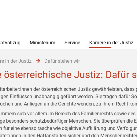
rafvollzug
Ministerium
Service
Karriere in der Justiz
re in der Justiz
Dafür stehen wir
e österreichische Justiz: Dafür 
itarbeiter:innen der österreichischen Justiz gewährleisten, dass 
igen Einflüssen unabhängig geführt werden. Sie tragen dafür Sor
üchen und Anliegen an die Gerichte wenden, zu ihrem Recht k
ümmern sich vor allem im Bereich des Familienrechts sowie de
ge besonders schutzbedürftiger Menschen. Sie überprüfen die 
n für eine ebenso rasche wie objektive Aufklärung und Verfolgung
täter:innen in den Haftanstalten sicher und den Menschenrechte