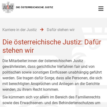
Zur
Zum
Zum
Hauptnavigation
Inhalt
Untermenü
DIE ÖSTERREICHISCHE JUSTIZ
[1]
[2]
[3]
Karriere in der Justiz
Dafür stehen wir
Die österreichische Justiz: Dafür
stehen wir
Die Mitarbeiter:innen der österreichischen Justiz
gewährleisten, dass gerichtliche Verfahren fair und von
politischen sowie sonstigen Einflüssen unabhängig geführt
werden. Sie tragen dafür Sorge, dass alle Personen, die sich
mit berechtigten Ansprüchen und Anliegen an die Gerichte
wenden, zu ihrem Recht kommen.
Sie kümmern sich vor allem im Bereich des Familienrechts
sowie des Erwachsenen- und des Behindertenschutzes um