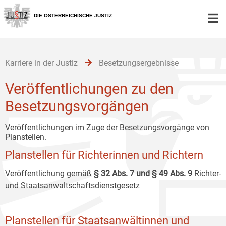
Zur
Zum
Zum
Hauptnavigation
Inhalt
Untermenü
DIE ÖSTERREICHISCHE JUSTIZ
[1]
[2]
[3]
Karriere in der Justiz
Besetzungsergebnisse
Veröffentlichungen zu den
Besetzungsvorgängen
Veröffentlichungen im Zuge der Besetzungsvorgänge von
Planstellen.
Planstellen für Richterinnen und Richtern
Veröffentlichung gemäß
§ 32 Abs. 7 und § 49 Abs. 9
Richter-
und Staatsanwaltschaftsdienstgesetz
Planstellen für Staatsanwältinnen und