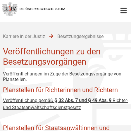
Zur
Zum
Zum
Hauptnavigation
Inhalt
Untermenü
DIE ÖSTERREICHISCHE JUSTIZ
[1]
[2]
[3]
Karriere in der Justiz
Besetzungsergebnisse
Veröffentlichungen zu den
Besetzungsvorgängen
Veröffentlichungen im Zuge der Besetzungsvorgänge von
Planstellen.
Planstellen für Richterinnen und Richtern
Veröffentlichung gemäß
§ 32 Abs. 7 und § 49 Abs. 9
Richter-
und Staatsanwaltschaftsdienstgesetz
Planstellen für Staatsanwältinnen und