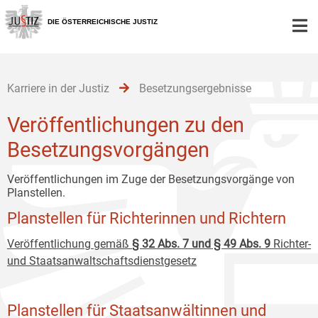
Zur
Zum
Zum
Hauptnavigation
Inhalt
Untermenü
DIE ÖSTERREICHISCHE JUSTIZ
[1]
[2]
[3]
Karriere in der Justiz
Besetzungsergebnisse
Veröffentlichungen zu den
Besetzungsvorgängen
Veröffentlichungen im Zuge der Besetzungsvorgänge von
Planstellen.
Planstellen für Richterinnen und Richtern
Veröffentlichung gemäß
§ 32 Abs. 7 und § 49 Abs. 9
Richter-
und Staatsanwaltschaftsdienstgesetz
Planstellen für Staatsanwältinnen und