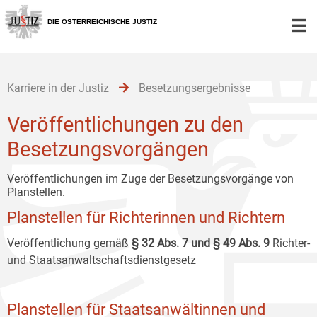
Zur
Zum
Zum
Hauptnavigation
Inhalt
Untermenü
DIE ÖSTERREICHISCHE JUSTIZ
[1]
[2]
[3]
Karriere in der Justiz
Besetzungsergebnisse
Veröffentlichungen zu den
Besetzungsvorgängen
Veröffentlichungen im Zuge der Besetzungsvorgänge von
Planstellen.
Planstellen für Richterinnen und Richtern
Veröffentlichung gemäß
§ 32 Abs. 7 und § 49 Abs. 9
Richter-
und Staatsanwaltschaftsdienstgesetz
Planstellen für Staatsanwältinnen und