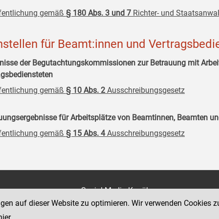
fentlichung gemäß
§ 180 Abs. 3 und 7
Richter- und Staatsanwal
nstellen für Beamt:innen und Vertragsbedi
nisse der Begutachtungskommissionen zur Betrauung mit Arbe
agsbediensteten
fentlichung gemäß
§ 10 Abs. 2
Ausschreibungsgesetz
uungsergebnisse für Arbeitsplätze von Beamtinnen, Beamten un
fentlichung gemäß
§ 15 Abs. 4
Ausschreibungsgesetz
on
Social Media Kanäle
der Justiz und des BMJ
ngen auf dieser Website zu optimieren. Wir verwenden Cookies z
e 7
hier
.