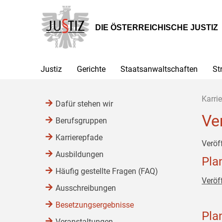
Zur
Zum
Zum
Hauptnavigation
Inhalt
Untermenü
[1]
[2]
[3]
DIE ÖSTERREICHISCHE JUSTIZ
Justiz
Gerichte
Staatsanwaltschaften
St
Karrie
Dafür stehen wir
Ve
Berufsgruppen
Karrierepfade
Veröf
Ausbildungen
Pla
Häufig gestellte Fragen (FAQ)
Veröf
Ausschreibungen
Besetzungsergebnisse
Pla
Veranstaltungen