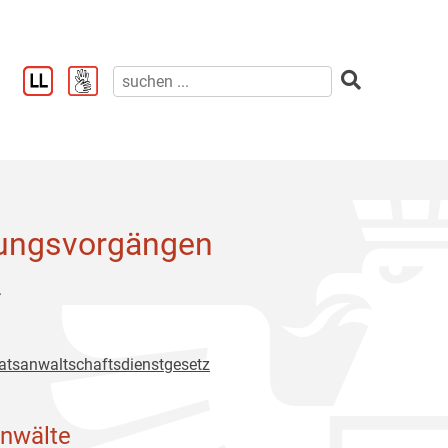
zungsvorgängen
.
aatsanwaltschaftsdienstgesetz
anwälte