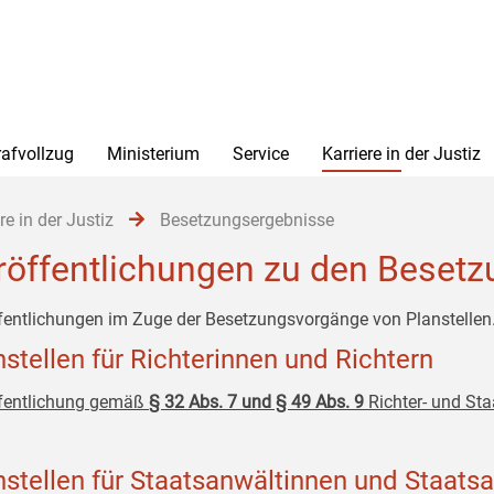
rafvollzug
Ministerium
Service
Karriere in der Justiz
re in der Justiz
Besetzungsergebnisse
röffentlichungen zu den Beset
fentlichungen im Zuge der Besetzungsvorgänge von Planstellen
nstellen für Richterinnen und Richtern
fentlichung gemäß
§ 32 Abs. 7 und § 49 Abs. 9
Richter- und St
nstellen für Staatsanwältinnen und Staats