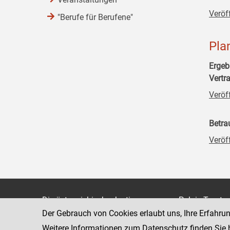
Veröf
"Berufe für Berufene"
Pla
Ergeb
Vertr
Veröf
Betra
Veröf
Die österreichische Justiz
Palais Trauts
Der Gebrauch von Cookies erlaubt uns, Ihre Erfahru
Museumstraß
Bundesministerium für Justiz
1070 Wien
Weitere Informationen zum Datenschutz finden Sie