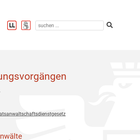
zungsvorgängen
.
aatsanwaltschaftsdienstgesetz
anwälte