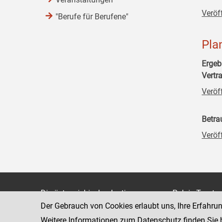
Veröf
"Berufe für Berufene"
Pla
Ergeb
Vertr
Veröf
Betra
Veröf
Die österreichische Justiz
Palais Trauts
Der Gebrauch von Cookies erlaubt uns, Ihre Erfahru
Museumstraß
Bundesministerium für Justiz
1070 Wien
Weitere Informationen zum Datenschutz finden Sie