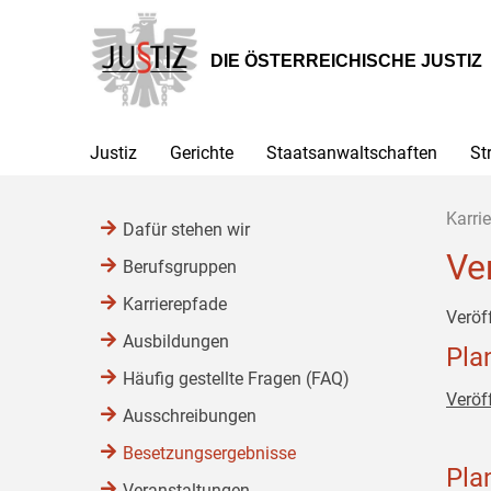
Zur
Zum
Zum
Hauptnavigation
Inhalt
Untermenü
[1]
[2]
[3]
DIE ÖSTERREICHISCHE JUSTIZ
Justiz
Gerichte
Staatsanwaltschaften
St
Karrie
Dafür stehen wir
Ve
Berufsgruppen
Karrierepfade
Veröf
Ausbildungen
Pla
Häufig gestellte Fragen (FAQ)
Veröf
Ausschreibungen
Besetzungsergebnisse
Pla
Veranstaltungen