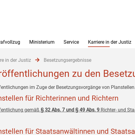
rafvollzug
Ministerium
Service
Karriere in der Justiz
re in der Justiz
Besetzungsergebnisse
röffentlichungen zu den Beset
fentlichungen im Zuge der Besetzungsvorgänge von Planstellen
nstellen für Richterinnen und Richtern
fentlichung gemäß
§ 32 Abs. 7 und § 49 Abs. 9
Richter- und St
nstellen für Staatsanwältinnen und Staats