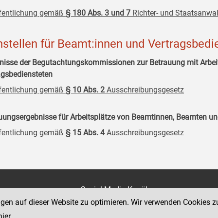
fentlichung gemäß
§ 180 Abs. 3 und 7
Richter- und Staatsanwal
nstellen für Beamt:innen und Vertragsbedi
nisse der Begutachtungskommissionen zur Betrauung mit Arbe
agsbediensteten
fentlichung gemäß
§ 10 Abs. 2
Ausschreibungsgesetz
uungsergebnisse für Arbeitsplätze von Beamtinnen, Beamten un
fentlichung gemäß
§ 15 Abs. 4
Ausschreibungsgesetz
on
Social Media Kanäle
der Justiz und des BMJ
ngen auf dieser Website zu optimieren. Wir verwenden Cookies z
e 7
hier
.