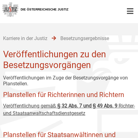
Zur
Zum
Zum
Hauptnavigation
Inhalt
Untermenü
DIE ÖSTERREICHISCHE JUSTIZ
[1]
[2]
[3]
Karriere in der Justiz
Besetzungsergebnisse
Veröffentlichungen zu den
Besetzungsvorgängen
Veröffentlichungen im Zuge der Besetzungsvorgänge von
Planstellen.
Planstellen für Richterinnen und Richtern
Veröffentlichung gemäß
§ 32 Abs. 7 und § 49 Abs. 9
Richter-
und Staatsanwaltschaftsdienstgesetz
Planstellen für Staatsanwältinnen und