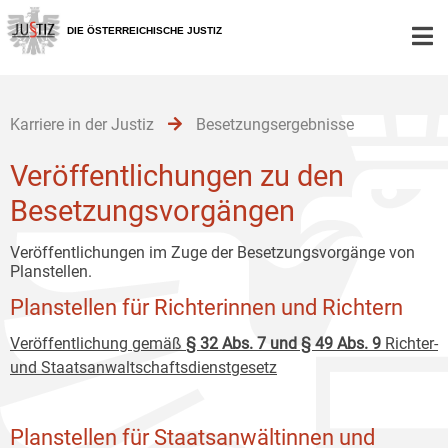
Zur
Zum
Zum
Hauptnavigation
Inhalt
Untermenü
DIE ÖSTERREICHISCHE JUSTIZ
[1]
[2]
[3]
Karriere in der Justiz
Besetzungsergebnisse
Veröffentlichungen zu den
Besetzungsvorgängen
Veröffentlichungen im Zuge der Besetzungsvorgänge von
Planstellen.
Planstellen für Richterinnen und Richtern
Veröffentlichung gemäß
§ 32 Abs. 7 und § 49 Abs. 9
Richter-
und Staatsanwaltschaftsdienstgesetz
Planstellen für Staatsanwältinnen und