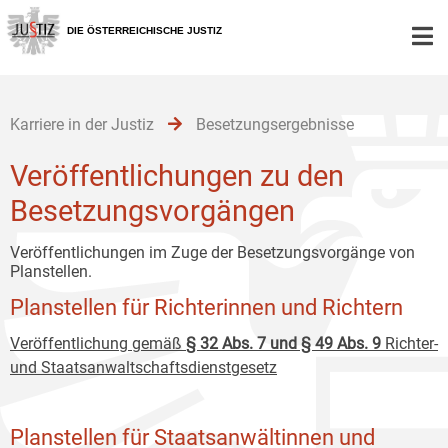
Zur
Zum
Zum
Hauptnavigation
Inhalt
Untermenü
DIE ÖSTERREICHISCHE JUSTIZ
[1]
[2]
[3]
Karriere in der Justiz
Besetzungsergebnisse
Veröffentlichungen zu den
Besetzungsvorgängen
Veröffentlichungen im Zuge der Besetzungsvorgänge von
Planstellen.
Planstellen für Richterinnen und Richtern
Veröffentlichung gemäß
§ 32 Abs. 7 und § 49 Abs. 9
Richter-
und Staatsanwaltschaftsdienstgesetz
Planstellen für Staatsanwältinnen und